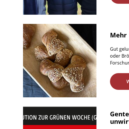
Mehr 
Gut gelu
oder Brö
Forschun
Gente
unwirt