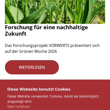
Forschung für eine nachhaltige
Zukunft
Das Forschungsprojekt VORWERTS präsentiert sich
auf der Grünen Woche 2026
WEITERLESEN
Seite 1 von 29.
Diese Webseite benutzt Cookies
Diese Website verwendet Cookies, damit sie bestmöglich
1
2
3
...
29
»
angezeigt wird.
Mehr erfahren