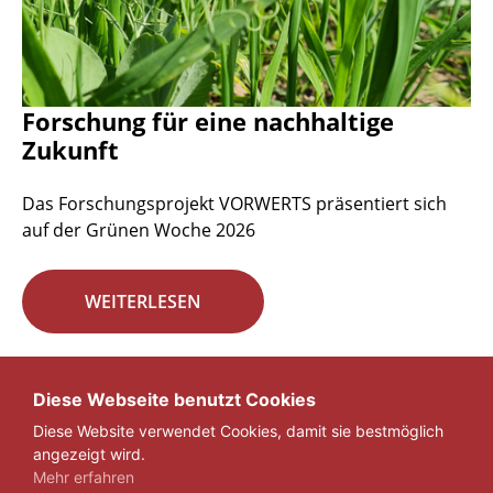
Forschung für eine nachhaltige
Zukunft
Das Forschungsprojekt VORWERTS präsentiert sich
auf der Grünen Woche 2026
WEITERLESEN
Seite 1 von 29.
Diese Webseite benutzt Cookies
Diese Website verwendet Cookies, damit sie bestmöglich
1
2
3
...
29
»
angezeigt wird.
Mehr erfahren