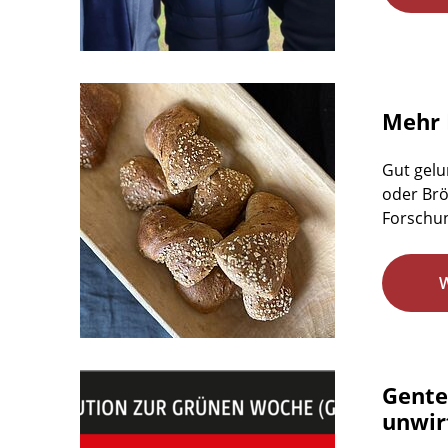
Mehr 
Gut gelu
oder Brö
Forschun
Gente
unwirt