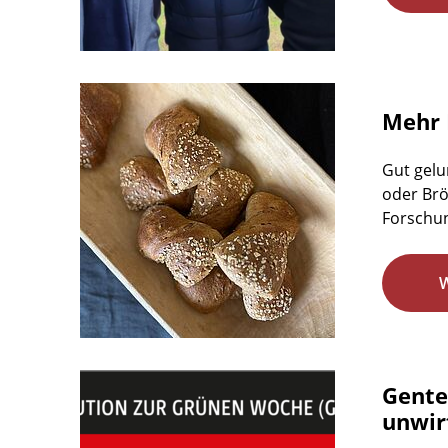
Mehr 
Gut gelu
oder Brö
Forschun
Gente
unwirt