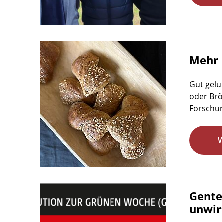
Mehr 
Gut gelu
oder Brö
Forschun
Gente
unwirt