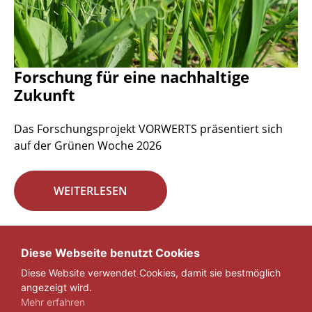
Forschung für eine nachhaltige
Zukunft
Das Forschungsprojekt VORWERTS präsentiert sich
auf der Grünen Woche 2026
WEITERLESEN
Seite 1 von 29.
Diese Webseite benutzt Cookies
Diese Website verwendet Cookies, damit sie bestmöglich
1
2
3
...
29
»
angezeigt wird.
Mehr erfahren