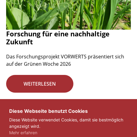
Forschung für eine nachhaltige
Zukunft
Das Forschungsprojekt VORWERTS präsentiert sich
auf der Grünen Woche 2026
WEITERLESEN
Seite 1 von 29.
Diese Webseite benutzt Cookies
Diese Website verwendet Cookies, damit sie bestmöglich
1
2
3
...
29
»
angezeigt wird.
Mehr erfahren