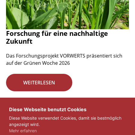
Forschung für eine nachhaltige
Zukunft
Das Forschungsprojekt VORWERTS präsentiert sich
auf der Grünen Woche 2026
WEITERLESEN
Seite 1 von 29.
Diese Webseite benutzt Cookies
Diese Website verwendet Cookies, damit sie bestmöglich
1
2
3
...
29
»
angezeigt wird.
Mehr erfahren