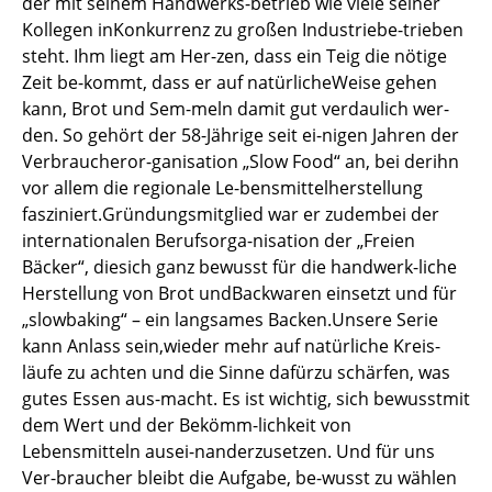
der mit seinem Handwerks-betrieb wie viele seiner
Kollegen inKonkurrenz zu großen Industriebe-trieben
steht. Ihm liegt am Her-zen, dass ein Teig die nötige
Zeit be-kommt, dass er auf natürlicheWeise gehen
kann, Brot und Sem-meln damit gut verdaulich wer-
den. So gehört der 58-Jährige seit ei-nigen Jahren der
Verbraucheror-ganisation „Slow Food“ an, bei derihn
vor allem die regionale Le-bensmittelherstellung
fasziniert.Gründungsmitglied war er zudembei der
internationalen Berufsorga-nisation der „Freien
Bäcker“, diesich ganz bewusst für die handwerk-liche
Herstellung von Brot undBackwaren einsetzt und für
„slowbaking“ – ein langsames Backen.Unsere Serie
kann Anlass sein,wieder mehr auf natürliche Kreis-
läufe zu achten und die Sinne dafürzu schärfen, was
gutes Essen aus-macht. Es ist wichtig, sich bewusstmit
dem Wert und der Bekömm-lichkeit von
Lebensmitteln ausei-nanderzusetzen. Und für uns
Ver-braucher bleibt die Aufgabe, be-wusst zu wählen