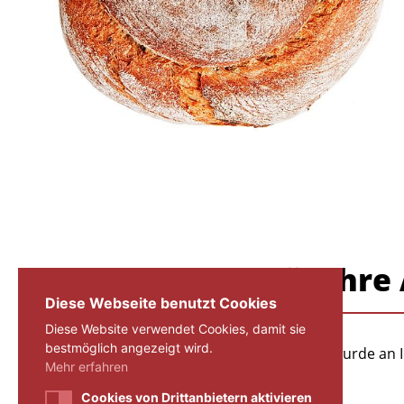
Vielen Dank für Ihr
Diese Webseite benutzt Cookies
Diese Website verwendet Cookies, damit sie
bestmöglich angezeigt wird.
Eine E-Mail mit einem Aktivierungslink wurde an 
Mehr erfahren
Cookies von Drittanbietern aktivieren