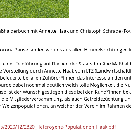
ßhalderbuch mit Annette Haak und Christoph Schrade (Foto
 Corona Pause fanden wir uns aus allen Himmelsrichtungen
i einer Feldführung auf Flächen der Staatsdomäne Maßhald
e Vorstellung durch Annette Haak vom LTZ (Landwirtschaft
efeuerte bei allen Zuhörer*innen das Interesse an den un
de dabei nochmal deutlich welch tolle Möglichkeit die Nutz
enso ist der Wunsch gestiegen diese bei den Kund*innen b
 in die Mitgliederversammlung, als auch Getreidezüchtung 
 Weizenpopulationen, an welcher der Verein im Rahmen des
ads/2020/12/2820_Heterogene-Populationen_Haak.pdf