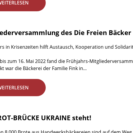
WEITERLESEN
iederversammlung des Die Freien Bäcker 
s in Krisenzeiten hilft Austausch, Kooperation und Solidaritä
bis zum 16. Mai 2022 fand die Frühjahrs-Mitgliederversammlu
t war die Bäckerei der Familie Fink in...
WEITERLESEN
ROT-BRÜCKE UKRAINE steht!
en 8.000 Brote aus Handwerksbäckereien sind auf dem Weg i