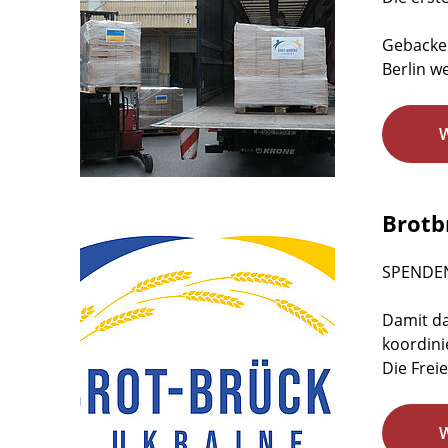
Gebacken
Berlin w
Brotb
SPENDE
Damit da
koordini
Die Freie