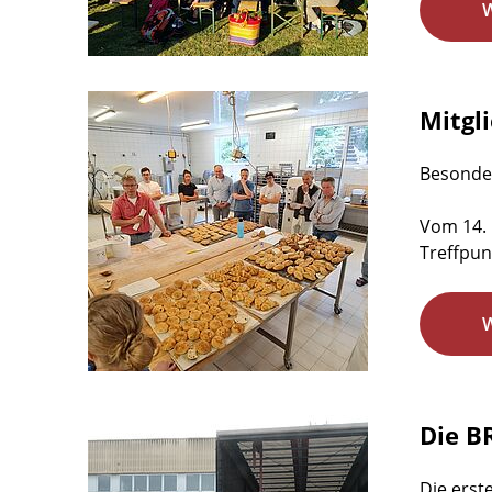
Mitgl
Besonder
Vom 14. 
Treffpunk
Die B
Die erst