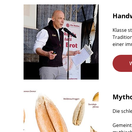
Handw
Klasse s
Traditio
einer im
Mytho
Die schl
Gemeint 