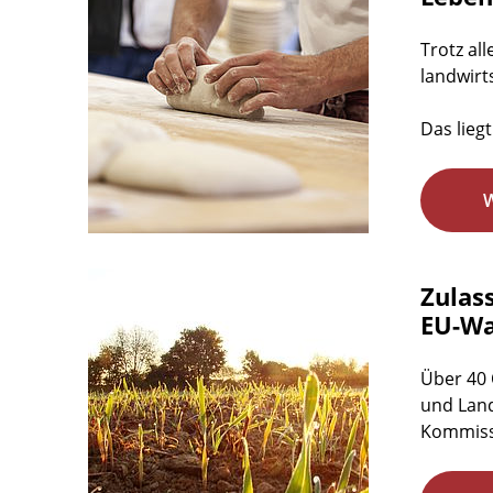
Trotz al
landwirt
Das lieg
Zulas
EU-Wa
Über 40 
und Land
Kommissi