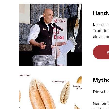
Handw
Klasse s
Traditio
einer im
Mytho
Die schl
Gemeint 