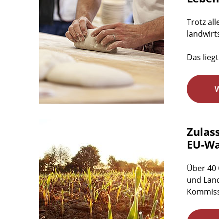
Trotz al
landwirt
Das lieg
Zulas
EU-Wa
Über 40 
und Land
Kommissi