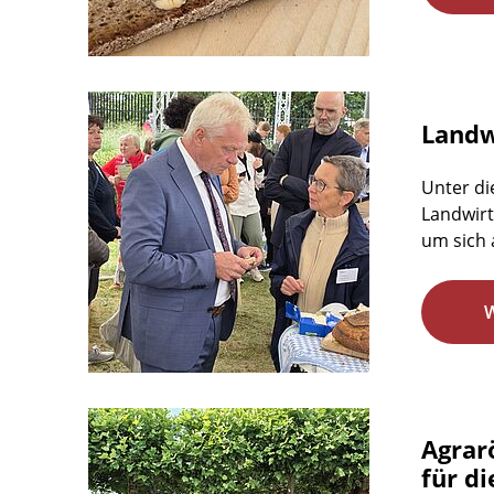
Landwi
Unter di
Landwirt
um sich 
Agrar
für d