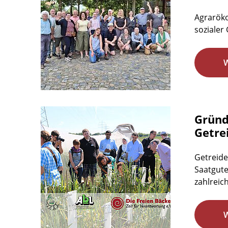
Agraröko
sozialer 
Gründ
Getre
Getreide
Saatgute
zahlreic