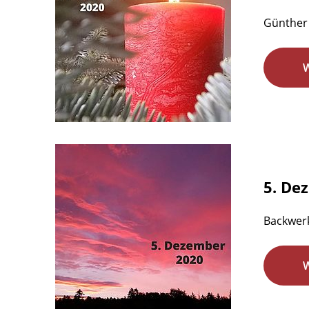
Günther 
5. De
Backwer