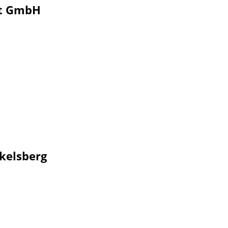
rt GmbH
ckelsberg