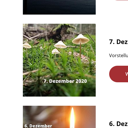
7. De
Vorstell
6. De