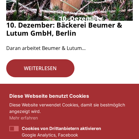
10. Dezember: Bäckerei Beumer &
Lutum GmbH, Berlin
Daran arbeitet Beumer & Lutum...
WEITERLESEN
Seite 17 von 29.
Diese Webseite benutzt Cookies
Diese Website verwendet Cookies, damit sie bestmöglich
«
1
...
16
17
18
...
29
»
angezeigt wird.
Mehr erfahren
Cookies von Drittanbietern aktivieren
Google Analytics, Facebook