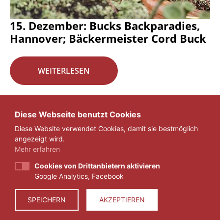
15. Dezember: Bucks Backparadies,
Hannover; Bäckermeister Cord Buck
WEITERLESEN
Seite 16 von 29.
Diese Webseite benutzt Cookies
Diese Website verwendet Cookies, damit sie bestmöglich
«
1
...
15
16
17
...
29
»
angezeigt wird.
Mehr erfahren
Cookies von Drittanbietern aktivieren
Google Analytics, Facebook
IMPRESSUM
DATENSCHUTZ
SPEICHERN
AKZEPTIEREN
© 2026 ZEIT FÜR VERANTWORTUNG E.V.