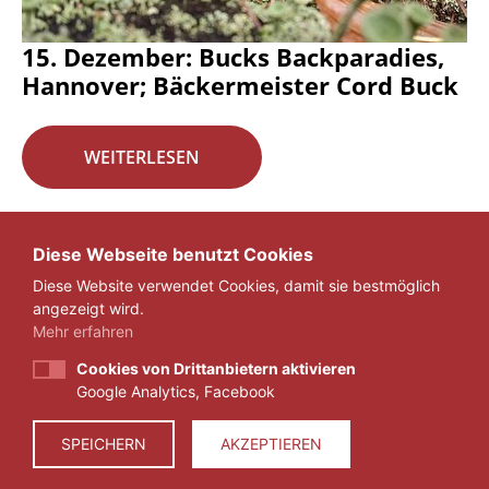
15. Dezember: Bucks Backparadies,
Hannover; Bäckermeister Cord Buck
WEITERLESEN
Seite 16 von 29.
Diese Webseite benutzt Cookies
Diese Website verwendet Cookies, damit sie bestmöglich
«
1
...
15
16
17
...
29
»
angezeigt wird.
Mehr erfahren
Cookies von Drittanbietern aktivieren
Google Analytics, Facebook
IMPRESSUM
DATENSCHUTZ
SPEICHERN
AKZEPTIEREN
© 2026 ZEIT FÜR VERANTWORTUNG E.V.