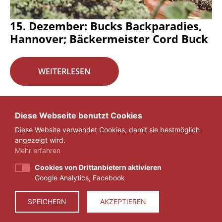
15. Dezember: Bucks Backparadies,
Hannover; Bäckermeister Cord Buck
WEITERLESEN
Seite 16 von 29.
Diese Webseite benutzt Cookies
Diese Website verwendet Cookies, damit sie bestmöglich
«
1
...
15
16
17
...
29
»
angezeigt wird.
Mehr erfahren
Cookies von Drittanbietern aktivieren
Google Analytics, Facebook
IMPRESSUM
DATENSCHUTZ
SPEICHERN
AKZEPTIEREN
© 2026 ZEIT FÜR VERANTWORTUNG E.V.