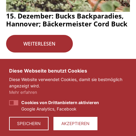
15. Dezember: Bucks Backparadies,
Hannover; Bäckermeister Cord Buck
WEITERLESEN
Seite 16 von 29.
Diese Webseite benutzt Cookies
Diese Website verwendet Cookies, damit sie bestmöglich
«
1
...
15
16
17
...
29
»
angezeigt wird.
Mehr erfahren
Cookies von Drittanbietern aktivieren
Google Analytics, Facebook
IMPRESSUM
DATENSCHUTZ
SPEICHERN
AKZEPTIEREN
© 2026 ZEIT FÜR VERANTWORTUNG E.V.