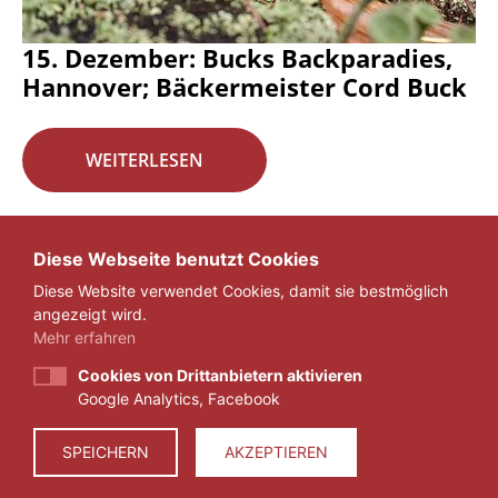
15. Dezember: Bucks Backparadies,
Hannover; Bäckermeister Cord Buck
WEITERLESEN
Seite 16 von 29.
Diese Webseite benutzt Cookies
Diese Website verwendet Cookies, damit sie bestmöglich
«
1
...
15
16
17
...
29
»
angezeigt wird.
Mehr erfahren
Cookies von Drittanbietern aktivieren
Google Analytics, Facebook
IMPRESSUM
DATENSCHUTZ
SPEICHERN
AKZEPTIEREN
© 2026 ZEIT FÜR VERANTWORTUNG E.V.