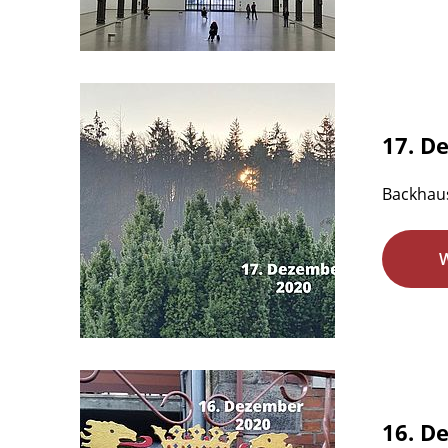
17. D
Backhaus
16. D