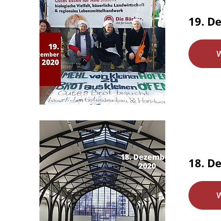
19. D
18. D