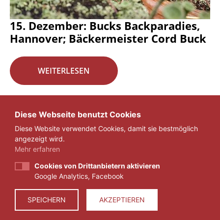
15. Dezember: Bucks Backparadies,
Hannover; Bäckermeister Cord Buck
WEITERLESEN
Seite 16 von 29.
Diese Webseite benutzt Cookies
Diese Website verwendet Cookies, damit sie bestmöglich
«
1
...
15
16
17
...
29
»
angezeigt wird.
Mehr erfahren
Cookies von Drittanbietern aktivieren
Google Analytics, Facebook
IMPRESSUM
DATENSCHUTZ
SPEICHERN
AKZEPTIEREN
© 2026 ZEIT FÜR VERANTWORTUNG E.V.