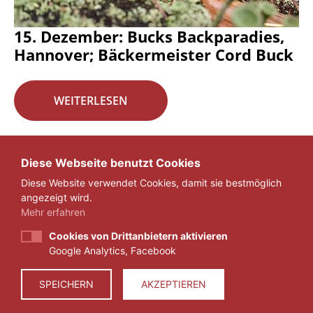
15. Dezember: Bucks Backparadies,
Hannover; Bäckermeister Cord Buck
WEITERLESEN
Seite 16 von 29.
Diese Webseite benutzt Cookies
Diese Website verwendet Cookies, damit sie bestmöglich
«
1
...
15
16
17
...
29
»
angezeigt wird.
Mehr erfahren
Cookies von Drittanbietern aktivieren
Google Analytics, Facebook
IMPRESSUM
DATENSCHUTZ
SPEICHERN
AKZEPTIEREN
© 2026 ZEIT FÜR VERANTWORTUNG E.V.