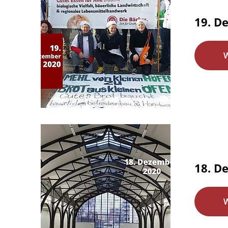
19. D
18. D