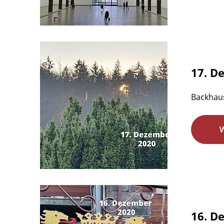
17. D
Backhaus
16. D