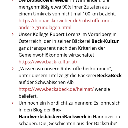
Die
Biobäckerei Weber
in Winnenden, die
mengenmäßig etwa 90% ihrer Zutaten aus
einem Umkreis von nicht mal 100 km bezieht.
https://biobaeckerweber.de/rohstoffe-und-
andere-grundlagen.html
Unser Kollege Rupert Lorenz im Vorarlberg in
Österreich, der in seiner Bäckerei
Back-Kultur
ganz transparent nach den Kriterien der
Gemeinwohlökonomie wirtschaftet
https://www.back-kultur.at/
„Wissen wo unsere Rohstoffe herkommen“,
unter diesem Titel zeigt die Bäckerei
BeckaBeck
auf der Schwäbischen Alb
https://www.beckabeck.de/heimat/
wer sie
beliefert.
Um noch ein Nordlicht zu nennen: Es lohnt sich
in den Blog der
Bio-
Handwerksbäckerei
Backwerk
in Hannover zu
schauen. Die ‚Geschichten aus der Backstube‘