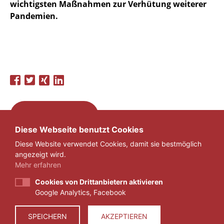
wichtigsten Maßnahmen zur Verhütung weiterer
Pandemien.
ZURÜCK
Diese Webseite benutzt Cookies
Diese Website verwendet Cookies, damit sie bestmöglich
angezeigt wird.
Mehr erfahren
Cookies von Drittanbietern aktivieren
Google Analytics, Facebook
IMPRESSUM
DATENSCHUTZ
SPEICHERN
AKZEPTIEREN
© 2026 ZEIT FÜR VERANTWORTUNG E.V.