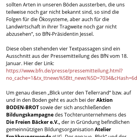
sollten Arten in unseren Böden aussterben, die uns
teilweise noch gar nicht bekannt sind, so sind die
Folgen für die Ökosysteme, aber auch für die
Landwirtschaft in ihrer Tragweite noch gar nicht
abzusehen“, so BfN-Präsidentin Jessel.
Diese oben stehenden vier Textpassagen sind ein
Ausschnitt aus der Pressemitteilung des BfN vom 18.
Januar. Hier der Link:
https://www.bfn.de/presse/pressemitteilung.html?
no_cache=1&tx_ttnews%5Btt_news%5D=7034&cHash=6d
Um genau diesen „Blick unter den Tellerrand“ bzw. auf
und in den Boden geht es auch bei der
Aktion
BODEN-BROT
sowie der sich anschließenden
Bildungskampagne
des Tochterunternehmens des
Die Freien Bäcker e.V.,
der in Gründung befindlichen
gemeinnützigen Bildungsorganisation
Atelier
Ernährungswende
gUG. Der genaue „Blick“ und der