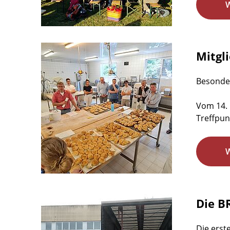
Mitgl
Besonder
Vom 14. 
Treffpunk
Die B
Die erst