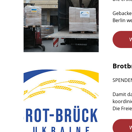
Gebacken
Berlin w
Brotb
SPENDE
Damit da
koordini
Die Freie