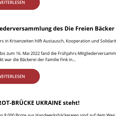
WEITERLESEN
iederversammlung des Die Freien Bäcker 
s in Krisenzeiten hilft Austausch, Kooperation und Solidaritä
bis zum 16. Mai 2022 fand die Frühjahrs-Mitgliederversammlu
t war die Bäckerei der Familie Fink in...
WEITERLESEN
ROT-BRÜCKE UKRAINE steht!
en 8.000 Brote aus Handwerksbäckereien sind auf dem Weg i