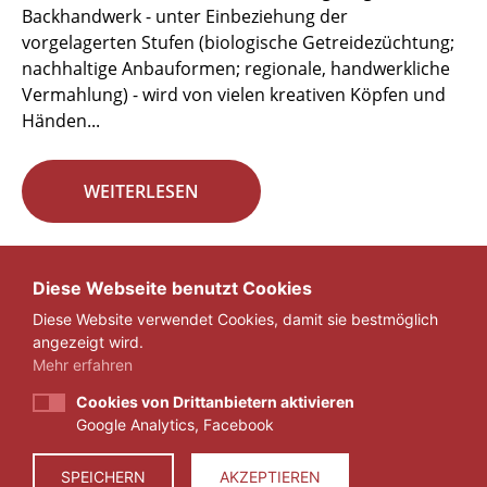
Backhandwerk - unter Einbeziehung der
vorgelagerten Stufen (biologische Getreidezüchtung;
nachhaltige Anbauformen; regionale, handwerkliche
Vermahlung) - wird von vielen kreativen Köpfen und
Händen...
WEITERLESEN
Seite 5 von 29.
Diese Webseite benutzt Cookies
Diese Website verwendet Cookies, damit sie bestmöglich
«
1
...
4
5
6
...
29
»
angezeigt wird.
Mehr erfahren
Cookies von Drittanbietern aktivieren
Google Analytics, Facebook
IMPRESSUM
DATENSCHUTZ
SPEICHERN
AKZEPTIEREN
© 2026 ZEIT FÜR VERANTWORTUNG E.V.