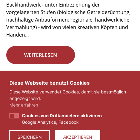
Backhandwerk - unter Einbeziehung der
vorgelagerten Stufen (biologische Getreidezüchtung;
nachhaltige Anbauformen; regionale, handwerkliche
Vermahlung) - wird von vielen kreativen Köpfen und
Händen...
WEITERLESEN
Seite 5 von 29.
Diese Webseite benutzt Cookies
Diese Website verwendet Cookies, damit sie bestmöglich
«
1
...
4
5
6
...
29
»
angezeigt wird.
Mehr erfahren
Cookies von Drittanbietern aktivieren
Google Analytics, Facebook
IMPRESSUM
DATENSCHUTZ
SPEICHERN
AKZEPTIEREN
© 2026 ZEIT FÜR VERANTWORTUNG E.V.