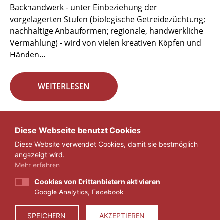
Backhandwerk - unter Einbeziehung der
vorgelagerten Stufen (biologische Getreidezüchtung;
nachhaltige Anbauformen; regionale, handwerkliche
Vermahlung) - wird von vielen kreativen Köpfen und
Händen...
WEITERLESEN
Seite 5 von 29.
Diese Webseite benutzt Cookies
Diese Website verwendet Cookies, damit sie bestmöglich
«
1
...
4
5
6
...
29
»
angezeigt wird.
Mehr erfahren
Cookies von Drittanbietern aktivieren
Google Analytics, Facebook
IMPRESSUM
DATENSCHUTZ
SPEICHERN
AKZEPTIEREN
© 2026 ZEIT FÜR VERANTWORTUNG E.V.