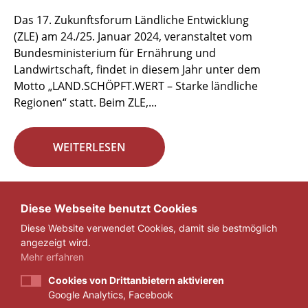
Das 17. Zukunftsforum Ländliche Entwicklung
(ZLE) am 24./25. Januar 2024, veranstaltet vom
Bundesministerium für Ernährung und
Landwirtschaft, findet in diesem Jahr unter dem
Motto „LAND.SCHÖPFT.WERT – Starke ländliche
Regionen“ statt. Beim ZLE,...
WEITERLESEN
Seite 4 von 29.
Diese Webseite benutzt Cookies
Diese Website verwendet Cookies, damit sie bestmöglich
«
1
...
3
4
5
...
29
»
angezeigt wird.
Mehr erfahren
Cookies von Drittanbietern aktivieren
Google Analytics, Facebook