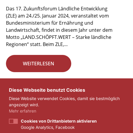
Das 17. Zukunftsforum Ländliche Entwicklung
(ZLE) am 24./25. Januar 2024, veranstaltet vom
Bundesministerium für Ernährung und
Landwirtschaft, findet in diesem Jahr unter dem
Motto „LAND.SCHÖPFT.WERT – Starke ländliche
Regionen“ statt. Beim ZLE,...
WEITERLESEN
Seite 4 von 29.
Diese Webseite benutzt Cookies
Diese Website verwendet Cookies, damit sie bestmöglich
«
1
...
3
4
5
...
29
»
angezeigt wird.
Mehr erfahren
Cookies von Drittanbietern aktivieren
Google Analytics, Facebook