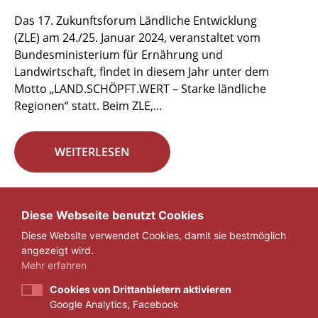
Das 17. Zukunftsforum Ländliche Entwicklung
(ZLE) am 24./25. Januar 2024, veranstaltet vom
Bundesministerium für Ernährung und
Landwirtschaft, findet in diesem Jahr unter dem
Motto „LAND.SCHÖPFT.WERT – Starke ländliche
Regionen“ statt. Beim ZLE,...
WEITERLESEN
Seite 4 von 29.
Diese Webseite benutzt Cookies
Diese Website verwendet Cookies, damit sie bestmöglich
«
1
...
3
4
5
...
29
»
angezeigt wird.
Mehr erfahren
Cookies von Drittanbietern aktivieren
Google Analytics, Facebook