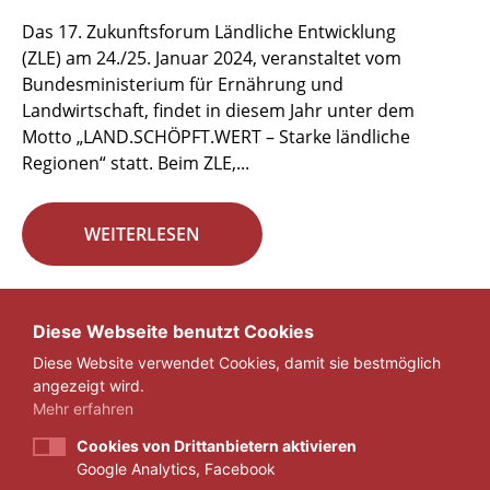
Das 17. Zukunftsforum Ländliche Entwicklung
(ZLE) am 24./25. Januar 2024, veranstaltet vom
Bundesministerium für Ernährung und
Landwirtschaft, findet in diesem Jahr unter dem
Motto „LAND.SCHÖPFT.WERT – Starke ländliche
Regionen“ statt. Beim ZLE,...
WEITERLESEN
Seite 4 von 29.
Diese Webseite benutzt Cookies
Diese Website verwendet Cookies, damit sie bestmöglich
«
1
...
3
4
5
...
29
»
angezeigt wird.
Mehr erfahren
Cookies von Drittanbietern aktivieren
Google Analytics, Facebook