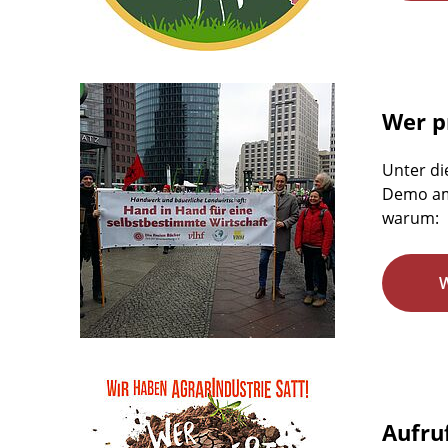
Wer pr
Unter di
Demo am 
warum:
Aufru