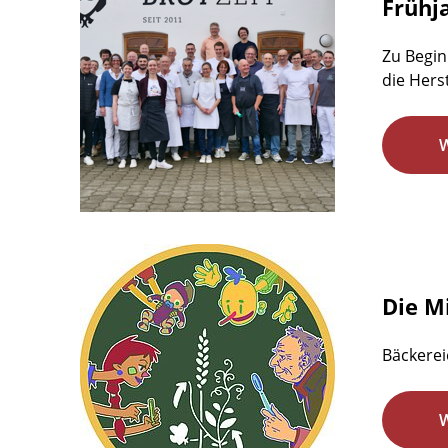
Frühj
Zu Begin
die Hers
Die M
Bäckerei