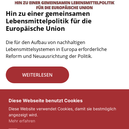
Hin zu einer gemeinsamen
Lebensmittelpolitik für die
Europäische Union
Die für den Aufbau von nachhaltigen
Lebensmittelsystemen in Europa erforderliche
Reform und Neuausrichtung der Politik.
WEITERLESEN
Seite 29 von 29.
Diese Webseite benutzt Cookies
Diese Website verwendet Cookies, damit sie bestmöglich
«
1
...
27
28
29
angezeigt wird.
Mehr erfahren