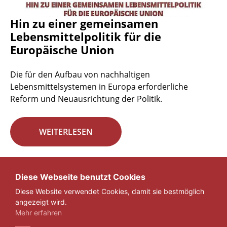
Hin zu einer gemeinsamen
Lebensmittelpolitik für die
Europäische Union
Die für den Aufbau von nachhaltigen
Lebensmittelsystemen in Europa erforderliche
Reform und Neuausrichtung der Politik.
WEITERLESEN
Seite 29 von 29.
Diese Webseite benutzt Cookies
Diese Website verwendet Cookies, damit sie bestmöglich
«
1
...
27
28
29
angezeigt wird.
Mehr erfahren