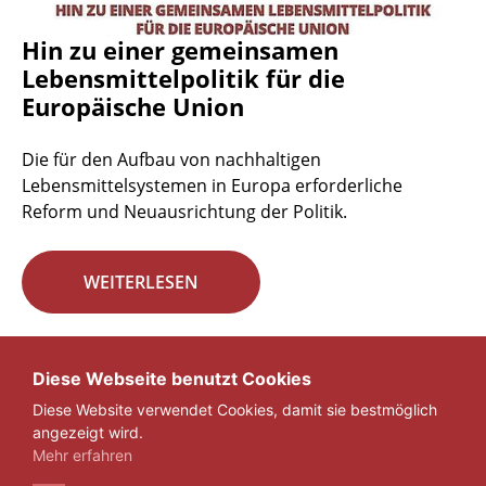
Hin zu einer gemeinsamen
Lebensmittelpolitik für die
Europäische Union
Die für den Aufbau von nachhaltigen
Lebensmittelsystemen in Europa erforderliche
Reform und Neuausrichtung der Politik.
WEITERLESEN
Seite 29 von 29.
Diese Webseite benutzt Cookies
Diese Website verwendet Cookies, damit sie bestmöglich
«
1
...
27
28
29
angezeigt wird.
Mehr erfahren