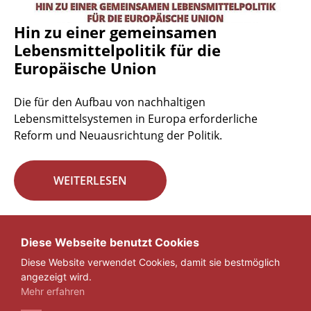
Hin zu einer gemeinsamen
Lebensmittelpolitik für die
Europäische Union
Die für den Aufbau von nachhaltigen
Lebensmittelsystemen in Europa erforderliche
Reform und Neuausrichtung der Politik.
WEITERLESEN
Seite 29 von 29.
Diese Webseite benutzt Cookies
Diese Website verwendet Cookies, damit sie bestmöglich
«
1
...
27
28
29
angezeigt wird.
Mehr erfahren