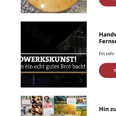
Handw
Ferns
Ein sehr
Hin z