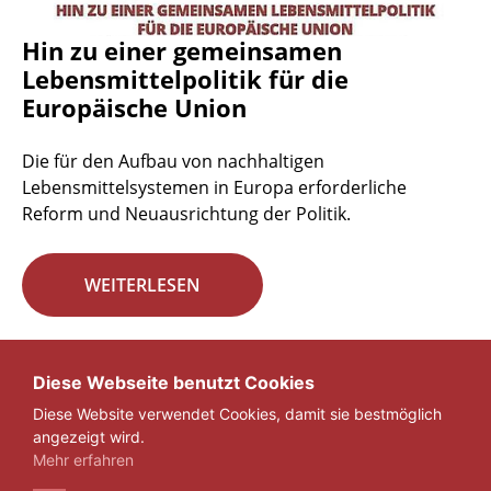
Hin zu einer gemeinsamen
Lebensmittelpolitik für die
Europäische Union
Die für den Aufbau von nachhaltigen
Lebensmittelsystemen in Europa erforderliche
Reform und Neuausrichtung der Politik.
WEITERLESEN
Seite 29 von 29.
Diese Webseite benutzt Cookies
Diese Website verwendet Cookies, damit sie bestmöglich
«
1
...
27
28
29
angezeigt wird.
Mehr erfahren