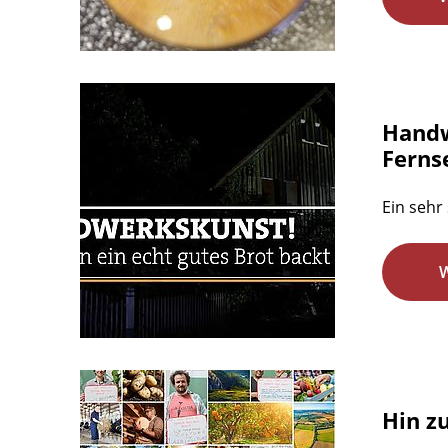
Handw
Ferns
Ein sehr
Hin z