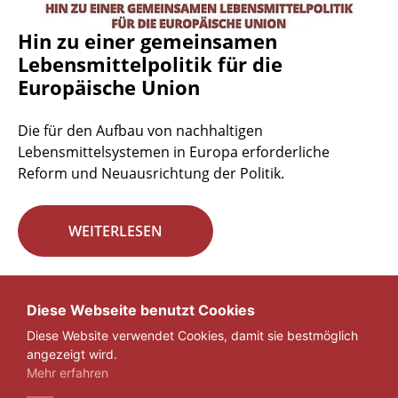
Hin zu einer gemeinsamen
Lebensmittelpolitik für die
Europäische Union
Die für den Aufbau von nachhaltigen
Lebensmittelsystemen in Europa erforderliche
Reform und Neuausrichtung der Politik.
WEITERLESEN
Seite 29 von 29.
Diese Webseite benutzt Cookies
Diese Website verwendet Cookies, damit sie bestmöglich
«
1
...
27
28
29
angezeigt wird.
Mehr erfahren