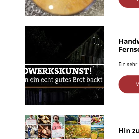
Handw
Ferns
Ein sehr
Hin z