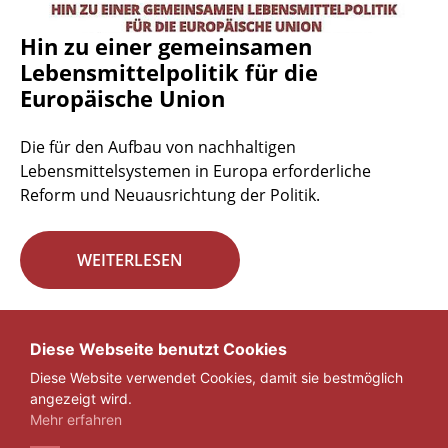
Hin zu einer gemeinsamen
Lebensmittelpolitik für die
Europäische Union
Die für den Aufbau von nachhaltigen
Lebensmittelsystemen in Europa erforderliche
Reform und Neuausrichtung der Politik.
WEITERLESEN
Seite 29 von 29.
Diese Webseite benutzt Cookies
Diese Website verwendet Cookies, damit sie bestmöglich
«
1
...
27
28
29
angezeigt wird.
Mehr erfahren