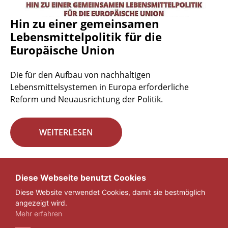
Hin zu einer gemeinsamen
Lebensmittelpolitik für die
Europäische Union
Die für den Aufbau von nachhaltigen
Lebensmittelsystemen in Europa erforderliche
Reform und Neuausrichtung der Politik.
WEITERLESEN
Seite 29 von 29.
Diese Webseite benutzt Cookies
Diese Website verwendet Cookies, damit sie bestmöglich
«
1
...
27
28
29
angezeigt wird.
Mehr erfahren