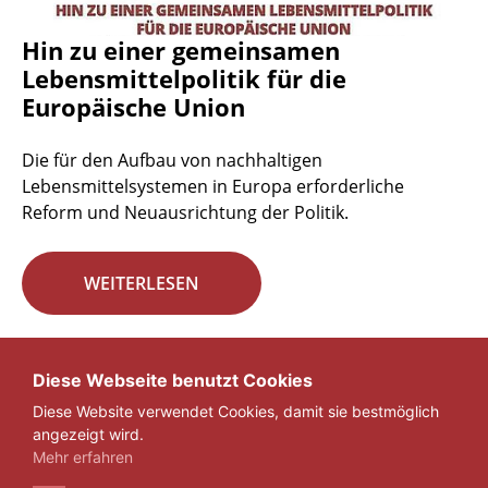
Hin zu einer gemeinsamen
Lebensmittelpolitik für die
Europäische Union
Die für den Aufbau von nachhaltigen
Lebensmittelsystemen in Europa erforderliche
Reform und Neuausrichtung der Politik.
WEITERLESEN
Seite 29 von 29.
Diese Webseite benutzt Cookies
Diese Website verwendet Cookies, damit sie bestmöglich
«
1
...
27
28
29
angezeigt wird.
Mehr erfahren